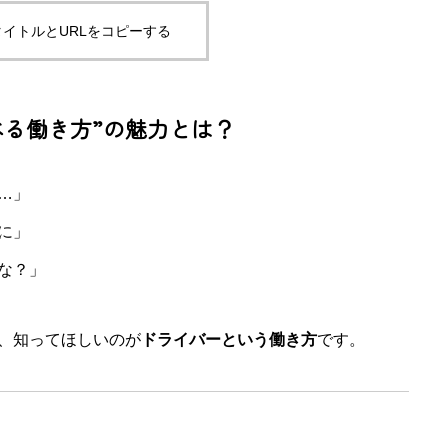
イトルとURLをコピーする
べる働き方”の魅力とは？
…」
に」
な？」
、知ってほしいのが
ドライバーという働き方
です。