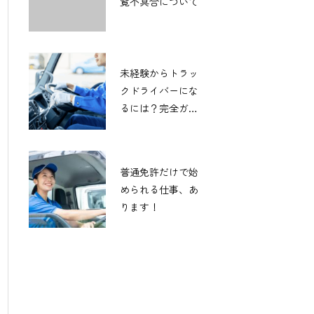
覧不具合について
未経験からトラッ
クドライバーにな
るには？完全ガイ
ド！
普通免許だけで始
められる仕事、あ
ります！