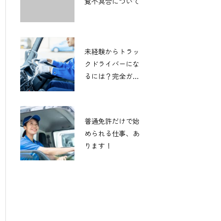
覧不具合について
未経験からトラッ
クドライバーにな
るには？完全ガイ
ド！
普通免許だけで始
められる仕事、あ
ります！