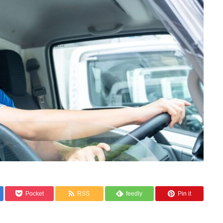
Pocket
RSS
feedly
Pin it