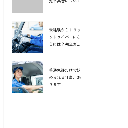
覧不具合について
未経験からトラッ
クドライバーにな
るには？完全ガイ
ド！
普通免許だけで始
められる仕事、あ
ります！