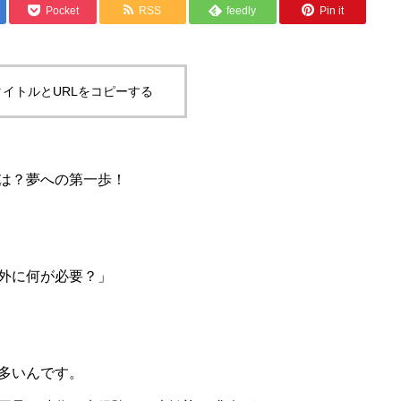
Pocket
RSS
feedly
Pin it
イトルとURLをコピーする
は？夢への第一歩！
外に何が必要？」
多いんです。