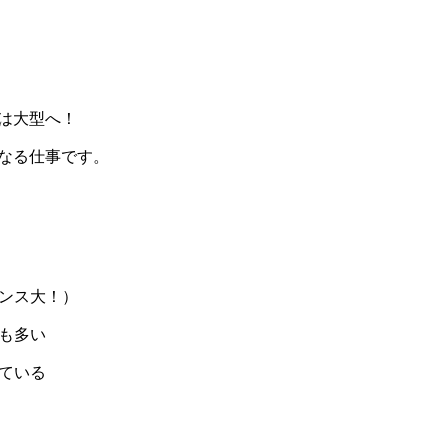
くは大型へ！
なる仕事です。
ャンス大！）
とも多い
している