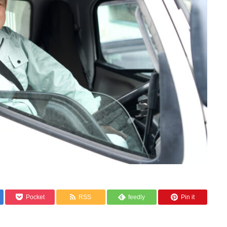
Pocket
RSS
feedly
Pin it