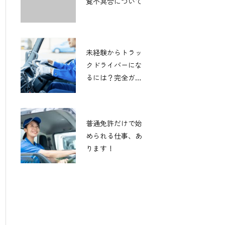
覧不具合について
未経験からトラッ
クドライバーにな
るには？完全ガイ
ド！
普通免許だけで始
められる仕事、あ
ります！