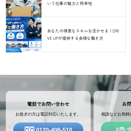
いう仕事の魅力と将来性
あなたの得意なスキルを活かせる！DRI
VE UPが提供する多様な働き方
お
電話でお問い合わせ
相談などお気軽
お急ぎの方は電話対応いたします。
お問い
0120-406-510