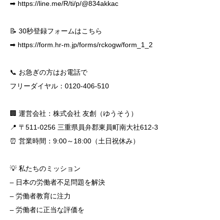
➡
https://line.me/R/ti/p/@834akkac
📝 30秒登録フォームはこちら
➡
https://form.hr-m.jp/forms/rckogw/form_1_2
📞 お急ぎの方はお電話で
フリーダイヤル：0120-406-510
🏢 運営会社：株式会社 友創（ゆうそう）
📍 〒511-0256 三重県員弁郡東員町南大社612-3
⏰ 営業時間：9:00～18:00（土日祝休み）
💡 私たちのミッション
– 日本の労働者不足問題を解決
– 労働者教育に注力
– 労働者に正当な評価を