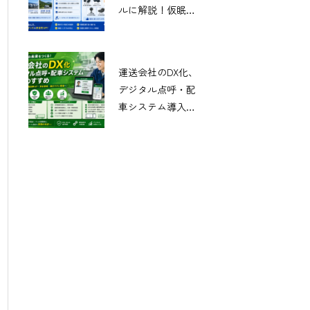
ルに解説！仮眠場
所・ルール・快眠
グッズまで
運送会社のDX化、
デジタル点呼・配
車システム導入の
すすめ