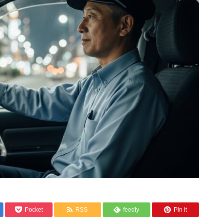
Pocket
RSS
feedly
Pin it