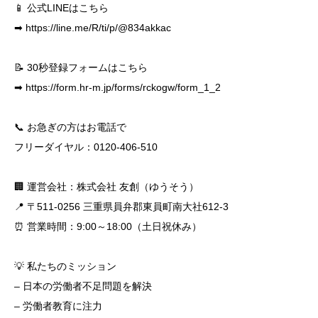
📱 公式LINEはこちら
➡
https://line.me/R/ti/p/@834akkac
📝 30秒登録フォームはこちら
➡
https://form.hr-m.jp/forms/rckogw/form_1_2
📞 お急ぎの方はお電話で
フリーダイヤル：0120-406-510
🏢 運営会社：株式会社 友創（ゆうそう）
📍 〒511-0256 三重県員弁郡東員町南大社612-3
⏰ 営業時間：9:00～18:00（土日祝休み）
💡 私たちのミッション
– 日本の労働者不足問題を解決
– 労働者教育に注力