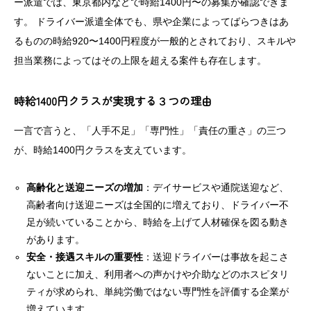
ー派遣では、東京都内などで時給1400円〜の募集が確認できま
す。 ドライバー派遣全体でも、県や企業によってばらつきはあ
るものの時給920〜1400円程度が一般的とされており、スキルや
担当業務によってはその上限を超える案件も存在します。
時給1400円クラスが実現する３つの理由
一言で言うと、「人手不足」「専門性」「責任の重さ」の三つ
が、時給1400円クラスを支えています。
高齢化と送迎ニーズの増加
：デイサービスや通院送迎など、
高齢者向け送迎ニーズは全国的に増えており、ドライバー不
足が続いていることから、時給を上げて人材確保を図る動き
があります。
安全・接遇スキルの重要性
：送迎ドライバーは事故を起こさ
ないことに加え、利用者への声かけや介助などのホスピタリ
ティが求められ、単純労働ではない専門性を評価する企業が
増えています。