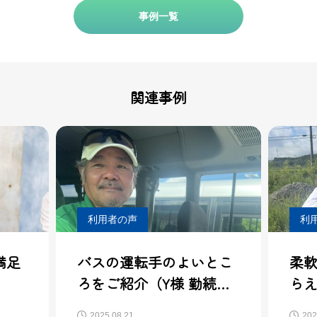
事例一覧
関連事例
利用者の声
利
満足
バスの運転手のよいとこ
柔
ろをご紹介（Y様 勤続年
らえ
数3年）
2.5
2025.08.21
202