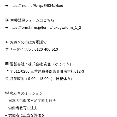
➡
https://line.me/R/ti/p/@834akkac
📝 30秒登録フォームはこちら
➡
https://form.hr-m.jp/forms/rckogw/form_1_2
📞 お急ぎの方はお電話で
フリーダイヤル：0120-406-510
🏢 運営会社：株式会社 友創（ゆうそう）
📍 〒511-0256 三重県員弁郡東員町南大社612-3
⏰ 営業時間：9:00～18:00（土日祝休み）
💡 私たちのミッション
– 日本の労働者不足問題を解決
– 労働者教育に注力
– 労働者に正当な評価を