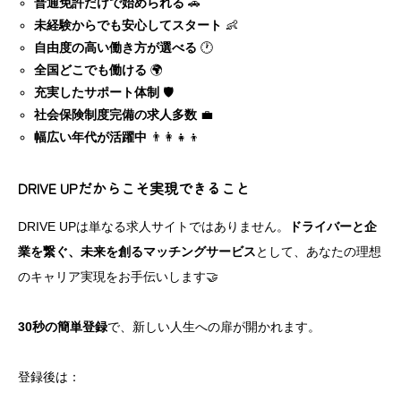
普通免許だけで始められる
🚗
未経験からでも安心してスタート
👶
自由度の高い働き方が選べる
🕐
全国どこでも働ける
🌍
充実したサポート体制
🛡️
社会保険制度完備の求人多数
💼
幅広い年代が活躍中
👨‍👩‍👧‍👦
DRIVE UPだからこそ実現できること
DRIVE UPは単なる求人サイトではありません。
ドライバーと企
業を繋ぐ、未来を創るマッチングサービス
として、あなたの理想
のキャリア実現をお手伝いします🤝
30秒の簡単登録
で、新しい人生への扉が開かれます。
登録後は：